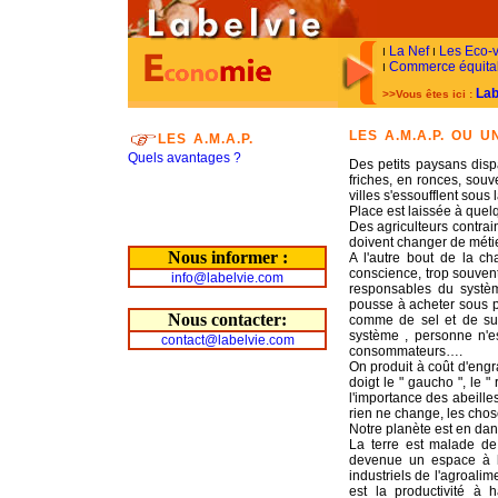
La Nef
Les Eco-v
I
I
Commerce équita
I
Lab
>>Vous êtes ici :
LES A.M.A.P. OU 
LES A.M.A.P.
Quels avantages ?
Des petits paysans disp
friches, en ronces, sou
villes s'essoufflent sous l
Place est laissée à quelq
Des agriculteurs contrain
doivent changer de métie
Nous informer :
A l'autre bout de la c
conscience, trop souvent
info@labelvie.com
responsables du systèm
pousse à acheter sous pr
Nous contacter:
comme de sel et de su
système , personne n'es
contact@labelvie.com
consommateurs….
On produit à coût d'engr
doigt le " gaucho ", le "
l'importance des abeilles 
rien ne change, les chose
Notre planète est en dan
La terre est malade de
devenue un espace à l'
industriels de l'agroali
est la productivité à 