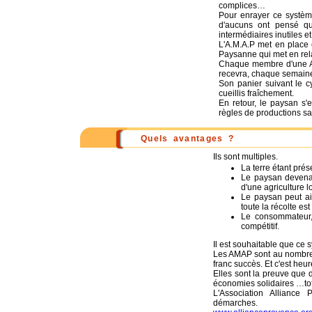
complices…
Pour enrayer ce système
d'aucuns ont pensé qu'
intermédiaires inutiles e
L'A.M.A.P met en place 
Paysanne qui met en rel
Chaque membre d'une AMA
recevra, chaque semaine
Son panier suivant le c
cueillis fraîchement.
En retour, le paysan s'
règles de productions sa
Quels avantages ?
Ils sont multiples.
La terre étant prés
Le paysan devenan
d'une agriculture l
Le paysan peut ain
toute la récolte es
Le consommateur, 
compétitif.
Il est souhaitable que ce
Les AMAP sont au nombre 
franc succès. Et c'est heur
Elles sont la preuve que 
économies solidaires …t
L'Association Allianc
démarches.