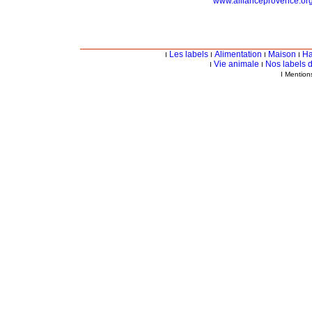
www.allianceprovence.or
Les labels
Alimentation
Maison
Ha
I
I
I
I
Vie animale
Nos labels d
I
I
I Mention