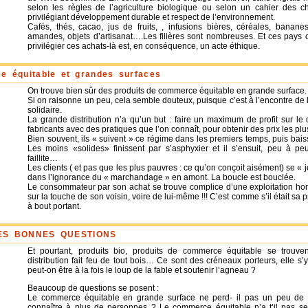
selon les règles de l’agriculture biologique ou selon un cahier des ch
privilégiant développement durable et respect de l’environnement.
Cafés, thés, cacao, jus de fruits, , infusions bières, céréales, bananes
amandes, objets d’artisanat….Les filières sont nombreuses. Et ces pays o
privilégier ces achats-là est, en conséquence, un acte éthique.
 équitable et grandes surfaces
On trouve bien sûr des produits de commerce équitable en grande surface.
Si on raisonne un peu, cela semble douteux, puisque c’est à l’encontre de l
solidaire.
La grande distribution n’a qu’un but : faire un maximum de profit sur le
fabricants avec des pratiques que l’on connaît, pour obtenir des prix les plu
Bien souvent, ils « suivent » ce régime dans les premiers temps, puis baiss
Les moins «solides» finissent par s’asphyxier et il s’ensuit, peu à pe
faillite…
Les clients ( et pas que les plus pauvres : ce qu’on conçoit aisément) se « je
dans l’ignorance du « marchandage » en amont. La boucle est bouclée.
Le consommateur par son achat se trouve complice d’une exploitation hont
sur la touche de son voisin, voire de lui-même !!! C’est comme s’il était sa pr
à bout portant.
ES BONNES QUESTIONS
Et pourtant, produits bio, produits de commerce équitable se trou
distribution fait feu de tout bois… Ce sont des créneaux porteurs, elle s
peut-on être à la fois le loup de la fable et soutenir l’agneau ?
Beaucoup de questions se posent :
Le commerce équitable en grande surface ne perd- il pas un peu de 
connaître à plus de personnes ? Le commerce équitable n’a t’il pas ses 