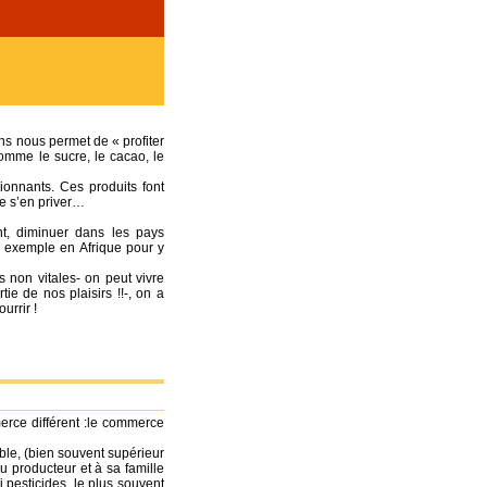
ns nous permet de « profiter
omme le sucre, le cacao, le
ionnants. Ces produits font
de s’en priver…
ant, diminuer dans les pays
r exemple en Afrique pour y
 non vitales- on peut vivre
e de nos plaisirs !!-, on a
urrir !
erce différent :le commerce
able, (bien souvent supérieur
u producteur et à sa famille
i pesticides, le plus souvent