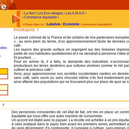
La Nef
Les Eco-villages
Les A.M.A.P.
I
I
I
I
Commerce équitable
I
I
Labelvie
Economie
>>Vous êtes ici :
/
/ commerce équitablef
POURQUOI ?
Le passé colonial de la France et de certains de nos partenaires europée
» , au sens plein du terme, d’un approvisionnement facile de denrées c
café .
ndes
Les rayons des grande surface en regorgent sur des linéaires impress
partie de nos habitudes quotidiennes et il ne viendrait à personne l’idée 
s
Et pourtant…..
Pour en arriver là, il a fallu, la demande des industriels s’accroiss
producteurs les terres destinées aux cultures vivrières comme le mil pa
cultiver le précieux café !
Ainsi, pour approvisionner nos sociétés occidentales nanties en denrées
sans café, sans sucre ou sans chocolat même s’ils font évidemment parti
ainsi affamé des populations qui ne trouvaient plus sur place de quoi se no
 ?
Des personnes conscientes de cet état de fait, ont mis en place un comm
équitable qui nous offre une autre manière de consommer.
Un accord est établi avec le paysan. La récolte est achetée à un prix équit
à celui pratiqué dans le pays) bien avant les premiers semis, permettant a
de vivre décemment. En contrepartie, il s’engage à cultiver, sans engrais n