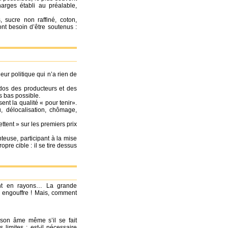
arges établi au préalable,
, sucre non raffiné, coton,
nt besoin d’être soutenus :
eur politique qui n’a rien de
 dos des producteurs et des
s bas possible.
ent la qualité « pour tenir».
u, délocalisation, chômage,
ttent » sur les premiers prix
euse, participant à la mise
opre cible : il se tire dessus
vent en rayons… La grande
’y engouffre ! Mais, comment
son âme même s’il se fait
limites : est-il nécessaire